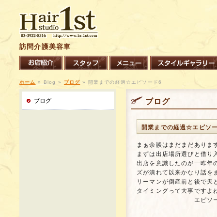
訪問介護美容車
ホーム
»
Blog »
ブログ
»
開業までの経過☆エピソード6
ブログ
ブログ
開業までの経過☆エピソー
まぁ余談はまだまだありま
まずは出店場所選びと借り
出店を意識したのが一昨年
ズが潰れて以来かなり話を
リーマンが倒産前と後で天と
タイミングって大事ですよ
エピソード