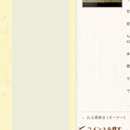
甘
皆
o
齋
そ
で
←
お土産続き [オーナー]
コメントを残す