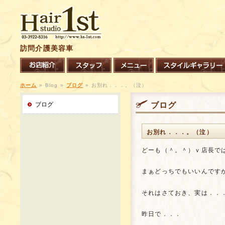
訪問介護美容車
ホーム
»
Blog »
ブログ
»
お別れ．．．。（泣）
ブログ
ブログ
お別れ．．．。（泣）
どーも（＾。＾）ｖ店長では
まぁどっちでもいいんですが
それはさておき、実は．．
昨日で．．．